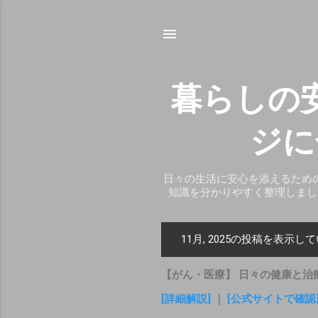
暮らしの
ジに
日々の生活に安心を添えるため
知識を分かりやすく整理しまし
11月, 2025の投稿を表示し
投
稿
【がん・医療】 日々の健康と治
[詳細解説]
｜
[公式サイトで確認