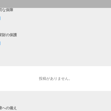
切な保障
]
家財の保護
]
投稿がありません。
療への備え