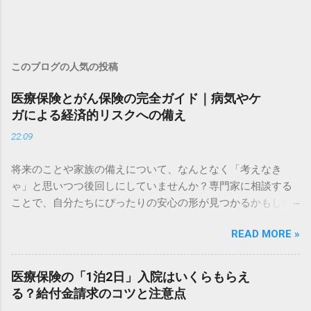
このブログの人気の投稿
医療保険とがん保険の完全ガイド｜病気やケ
ガによる経済的リスクへの備え
22:09
将来のことや家族の備えについて、なんとなく「考えなき
ゃ」と思いつつ後回しにしていませんか？専門家に相談する
ことで、自分たちにぴったりの安心の形が見つかるかもしれ
ません。 ✅ 今の備えで大丈夫？無料でプロに相談してみる ✅
READ MORE »
将来の不安を解消！専門家による個別アドバイスはこちら
「もし病気で入院することになったら、貯金だけで足りるだ
ろうか……」 健康なときこそ、将来の医療費に対する不安は頭
医療保険の「1泊2日」入院はいくらもらえ
をよぎるものです。日本は公的医療保険が充実している国で
る？給付金請求のコツと注意点
すが、すべての費用がカバーされるわけではありません。 特