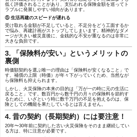
低く評価されることがあり、支払われる保険金額を巡ってト
ラブルに発展しやすい傾向があります。
⑤ 生活再建のスピードが遅れる
受け取れる金額が不足していると、不足分をどう工面するか
で悩み、再建計画がストップしてしまいます。精神的なダメ
ージが大きい被災直後に、金銭的な不安が重なるのは非常に
大きな負担です。
3. 「保険料が安い」というメリットの
裏側
時価額契約を選ぶ唯一の理由は「保険料が安くなること」で
す。補償の上限（時価）が年々下がっていくため、当然なが
ら保険料も抑えられます。
しかし、火災保険の本来の目的は「万が一の時に元の生活に
戻ること」です。数百円から数千円の月々の保険料を節約す
るために、いざという時に数千万円の不足を抱えるのは、保
険としての機能を果たしているとは言えません。
4. 昔の契約（長期契約）には要注意！
20年〜30年前に契約した古い火災保険をそのまま継続してい
る方は、特に注意が必要です。