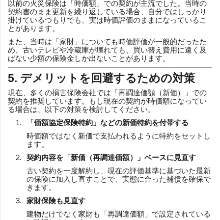
以前の火災保険は「時価額」での契約が主流でした。当時の
契約書のまま更新を繰り返している場合、自分ではしっかり
掛けているつもりでも、実は時価評価のままになっているこ
とがあります。
また、当時は「家財」についても時価評価が一般的だったた
め、古いテレビや冷蔵庫が壊れても、買い替え費用に遠く及
ばない少額の保険金しか出ないことがあります。
5. デメリットを回避するための対策
現在、多くの損害保険会社では「再調達価額（新価）」での
契約を推奨しています。もし現在の契約が時価額になってい
る場合は、以下の対策を検討してください。
「価額協定保険特約」などの新価特約を付帯する
時価額ではなく新価で支払われるように特約をセットし
ます。
契約内容を「新価（再調達価額）」ベースに見直す
古い契約を一度解約し、現在の評価基準に基づいた最新
の保険に加入し直すことで、実態に合った補償を確保で
きます。
家財保険も見直す
建物だけでなく家財も「再調達価額」で設定されている