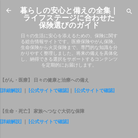
スキップしてメイン コンテンツに移動
暮らしの安心と備えの全集｜
ライフステージに合わせた
保険選びのガイド
日々の生活に安心を添えるための、保険に関す
る総合情報サイトです。医療保険やがん保険、
生命保険から火災保険まで、専門的な知識を分
かりやすく整理しました。将来の備えを具体化
し、納得できる選択をサポートするコンテンツ
を定期的にお届けします。
【がん・医療】 日々の健康と治療への備え
[詳細解説]
｜
[公式サイトで確認]
｜
[公式サイトで確認]
【生命・死亡】 家族へつなぐ大切な保障
[詳細解説]
｜
[公式サイトで確認]