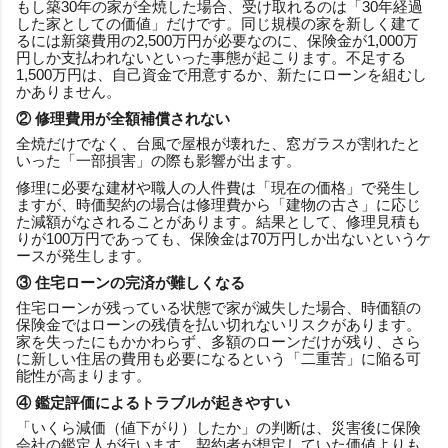
もし築30年の家が全焼した場合、受け取れるのは「30年経過
した家としての価値」だけです。同じ規模の家を新しく建て
るには新築費用の2,500万円が必要なのに、保険金が1,000万
円しか支払われないといった事態が起こります。不足する
1,500万円は、自己資金で用意するか、新たにローンを組むし
かありません。
② 修理費用が全額補償されない
全焼だけでなく、台風で屋根が壊れた、窓ガラスが割れたと
いった「一部損害」の際も影響が出ます。
修理に必要な建材や職人の人件費は「現在の価格」で発生し
ますが、時価契約の場合は修理費から「建物の古さ」に応じ
た減額がなされることがあります。結果として、修理見積も
りが100万円であっても、保険金は70万円しか出ないというケ
ースが発生します。
③ 住宅ローンの完済が難しくなる
住宅ローンが残っている状態で家が滅失した場合、時価額の
保険金ではローンの残債を払い切れないリスクがあります。
家を失ったにもかかわらず、多額のローンだけが残り、さら
に新しい住居の費用も必要になるという「二重苦」に陥る可
能性が高まります。
④ 鑑定評価によるトラブルが起きやすい
「いくら減価（値下がり）したか」の判断は、災害後に保険
会社の鑑定人が行います。契約者が想定していた価値よりも