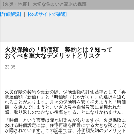
【火災・地震】 大切な住まいと家財の保護
[詳細解説]
｜
[公式サイトで確認]
火災保険の「時価額」契約とは？知って
おくべき重大なデメリットとリスク
23:35
火災保険の契約や更新の際、保険金額の評価基準として「再
調達価額（新価）」と「時価額（じかがく）」の選択を迫ら
れることがあります。月々の保険料を安く抑えようと「時価
額」を選んでしまうと、いざ火災や自然災害に見舞われた
際、取り返しのつかない後悔をすることになりかねません。
「時価」という言葉は聞き馴染みがありますが、火災保険に
おける時価設定には、住宅再建を困難にする大きな落とし穴
が隠されています。この記事では、時価額契約のデメリット