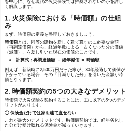
を中心に、なぜ現代の火災保険では推奨されないのかを詳し
く解説します。
1. 火災保険における「時価額」の仕組
み
まず、時価額の定義を整理しておきましょう。
時価額
とは、同等の建物を新しく建て直すのに必要な金額
（再調達価額）から、経過年数による「古くなった分の価値
（減価）」を差し引いた現在の価値のことです。
計算式：再調達価額 － 経年減価 ＝ 時価額
例えば、新築時に2,500万円だった家が、30年経過して価値が
下がっている場合、その「目減りした分」を引いた金額が時
価となります。
2. 時価額契約の5つの大きなデメリット
時価額で火災保険を契約することには、主に以下の5つのデメ
リットがあります。
① 保険金だけでは家を建て直せない
これが最大のデメリットです。時価額契約では、経年劣化し
た分だけ受け取れる保険金が減っていきます。