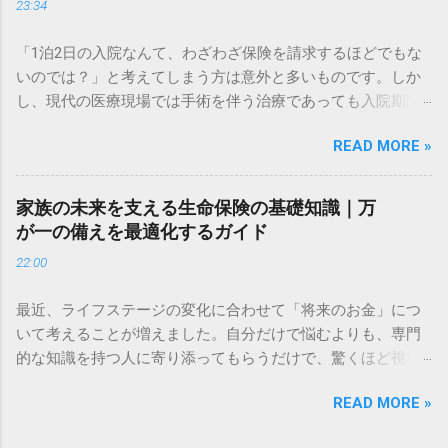
23:34
に近年、医療技術の進歩に伴い、入院期間の短縮や通院治療
の増加など、医療を取り巻く環境は劇的に変化しています。
「1泊2日の入院なんて、わざわざ保険を請求するほどでもな
古い保険に入ったままでは、いざというときに十分なサポー
いのでは？」と考えてしまう方は意外と多いものです。しか
トを受けられない可能性もあります。 この記事では、公的制
し、現代の医療現場では手術を伴う治療であっても入院期間
度の仕組みを正しく理解した上で、自分にぴったりの医療保
が短縮化されており、1泊2日の入院は非常に一般的なケース
険・がん保険を構築するための具体的なポイントを分かりや
READ MORE »
となっています。 実は、1泊2日の入院でも、契約内容によっ
すく解説します。 公的医療保険制度を補完する民間医療保険
ては数万円から十数万円の給付金を受け取れる可能性があり
の必要性 日本の公的医療保険（健康保険）は非常に優秀で
ます。一方で、請求のタイミングや必要書類を間違えると、
す。しかし、民間保険が必要とされる理由は、制度の「外」
家族の未来を支える生命保険の基礎知識｜万
受け取れるはずのお金が減ってしまったり、手間ばかりかか
にある費用にあります。 高額療養費制度でカバーできない
が一の備えを最適化するガイド
って損をしたりすることもあります。 この記事では、医療保
「自己負担費用」の内訳 1ヶ月の医療費が自己負担限度額を
22:00
険やがん保険における「1泊2日」の給付金請求に焦点を当
超えた場合、超過分が払い戻される「高額療養費制度」があ
て、請求できる金額の相場、必要書類、そして「診断書」の
ります。これにより、窓口で支払う医療費そのものは一定額
最近、ライフステージの変化に合わせて「将来のお金」につ
費用で赤字にならないための秘策をプロの視点から徹底解説
に抑えられます。 しかし、以下の費用は全額自己負担とな
いて考えることが増えました。自分だけで悩むよりも、専門
します。 1. 1泊2日の入院で受け取れる給付金の計算方法 ま
り、この制度の対象外です。 差額ベッド代： 希望して個室や
的な知識を持つ人に寄り添ってもらうだけで、驚くほど視界
ず、1泊2日の入院をした場合に、自分の保険からいくら支払
少人数部屋に入った際の費用 入院中の食事代： 1食あたり数
がクリアになるものです。まずは現状を知ることから始めて
われるのかを正確に把握しましょう。 入院日数の数え方 保険
百円の標準負担額 日用品・衣類のレンタル料： パジャマやタ
READ MORE »
みませんか。 ✅ [今の自分に最適な備えを無料で相談してみ
の世界では、入院日数は「1泊2日」であれば**「2日間」**と
オルの利用料 先進医療の技術料： 公的保険が適用されない特
る] 「自分に万が一のことがあったら、家族はどうなるんだろ
カウントするのが一般的です。 入院給付金： 「日額 × 入院日
殊な治療 これらの「見えない費用」が積み重なると、1日の