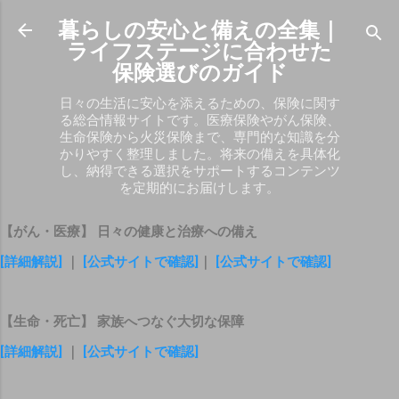
スキップしてメイン コンテンツに移動
暮らしの安心と備えの全集｜
ライフステージに合わせた
保険選びのガイド
日々の生活に安心を添えるための、保険に関す
る総合情報サイトです。医療保険やがん保険、
生命保険から火災保険まで、専門的な知識を分
かりやすく整理しました。将来の備えを具体化
し、納得できる選択をサポートするコンテンツ
を定期的にお届けします。
【がん・医療】 日々の健康と治療への備え
[詳細解説]
｜
[公式サイトで確認]
｜
[公式サイトで確認]
【生命・死亡】 家族へつなぐ大切な保障
[詳細解説]
｜
[公式サイトで確認]