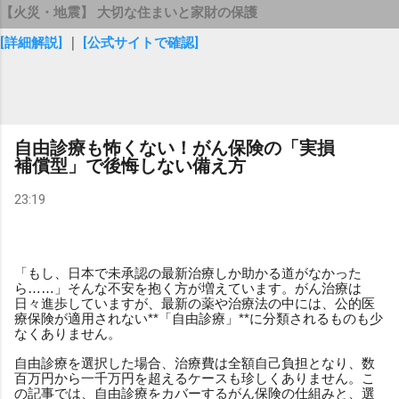
【火災・地震】 大切な住まいと家財の保護
[詳細解説]
｜
[公式サイトで確認]
自由診療も怖くない！がん保険の「実損
補償型」で後悔しない備え方
23:19
「もし、日本で未承認の最新治療しか助かる道がなかった
ら……」そんな不安を抱く方が増えています。がん治療は
日々進歩していますが、最新の薬や治療法の中には、公的医
療保険が適用されない**「自由診療」**に分類されるものも少
なくありません。
自由診療を選択した場合、治療費は全額自己負担となり、数
百万円から一千万円を超えるケースも珍しくありません。こ
の記事では、自由診療をカバーするがん保険の仕組みと、選