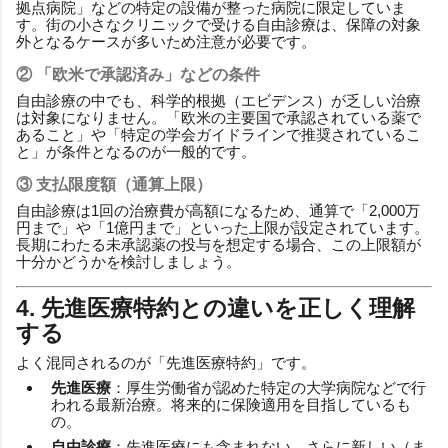
拠点病院」などの特定の設備が整った病院に限定していま
す。街の小さなクリニックで受ける自由診療は、保障の対象
外となるケースが多いため注意が必要です。
② 「欧米で承認済み」などの条件
自由診療の中でも、科学的根拠（エビデンス）が乏しい治療
は対象になりません。「欧米の主要国で承認されている薬で
あること」や「特定の学会ガイドラインで推奨されているこ
と」が条件となるのが一般的です。
③ 支払限度額（通算上限）
自由診療は1回の治療費が高額になるため、通算で「2,000万
円まで」や「1億円まで」といった上限が設定されています。
長期にわたる未承認薬の投与を想定する場合、この上限額が
十分かどうかを検討しましょう。
4. 先進医療特約との違いを正しく理解
する
よく混同されるのが「先進医療特約」です。
先進医療
：厚生労働省が認めた特定の大学病院などで行
われる最新治療。将来的に保険適用を目指しているも
の。
自由診療
：先進医療にも含まれない、さらに新しい（ま