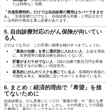
たは特殊な）治療。
「先進医療特約」だけでは自由診療の費用はカバーできませ
ん。
「先進医療だけでなく、自由診療も対象」と明記されて
いる特約や商品を選ぶ必要があります。
5. 自由診療対応のがん保険が向いてい
る人
どのような方が、この手厚い保障を検討すべきでしょうか。
「最高の治療」を常に選択肢に入れたい人
：お金を理由
に、世界標準の最新治療を諦めたくない方。
貯蓄がまだ十分でない人
：1回の治療で数百万円を即座
に用意するのが難しい現役世代。
家系的にがんのリスクを感じている人
：長期戦や再発の
可能性を考え、無制限に近いサポートを求めている方。
6. まとめ：経済的理由で「希望」を捨
てないために
自由診療は、がん患者にとっての「最後の砦」や「新たな希
望」となることがあります。しかし、その代償としての高額
な費用は、家計にとって大きなリスクです。