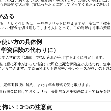
いうのは、あくまで払い込み期間中の話です。支払いが終われば
も最終的な返戻率（支払ったお金に対して戻ってくるお金の割合
がある
る」という仕組みは、一見デメリットに見えますが、実は**「確
ついつい貯金を切り崩してしまう人にとって、この制限は将来の資
い使い方の具体例
（学資保険の代わりに）
大学入学前の「18歳」で払い込みが完了するように設定します。
際（親に不幸があった場合）は即座に死亡保険金が支払われ、無事
ことができます。学資保険よりも返戻率が高いケースが多いのも魅
、定年退職後に解約、または年金形式で受け取ります。
銀行預金に預けておくよりも、長期的な運用効果によって資産を効
と怖い！3つの注意点