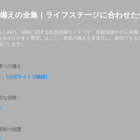
スキップしてメイン コンテンツに移動
備えの全集｜ライフステージに合わせた
るための、保険に関する総合情報サイトです。医療保険やがん保険
を分かりやすく整理しました。将来の備えを具体化し、納得できる
届けします。
療への備え
]
｜
[公式サイトで確認]
切な保障
]
家財の保護