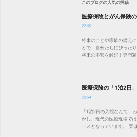
このブログの人気の投稿
医療保険とがん保険の
22:09
将来のことや家族の備えに
とで、自分たちにぴったり
将来の不安を解消！専門家
ろうか……」 健康なとき
ですが、すべての費用がカ
治療の増加など、医療を取
ポートを受けられない可能
医療保険の「1泊2日
医療保険・がん保険を構築
23:34
医療保険の必要性 日本の
の「外」にある費用にあり
「1泊2日の入院なんて、
限度額を超えた場合、超過
かし、現代の医療現場では
は一定額に抑えられます。
ースとなっています。 実
て個室や少人数部屋に入っ
があります。一方で、請求
ジャマやタオルの利用料 