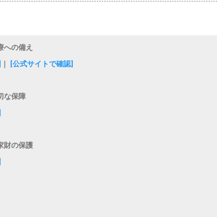
療への備え
]
｜
[公式サイトで確認]
切な保障
]
家財の保護
]