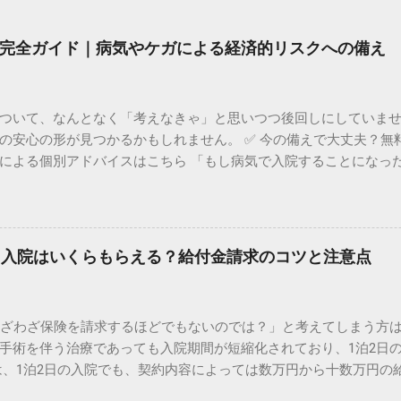
完全ガイド｜病気やケガによる経済的リスクへの備え
ついて、なんとなく「考えなきゃ」と思いつつ後回しにしていま
の安心の形が見つかるかもしれません。 ✅ 今の備えで大丈夫？無
による個別アドバイスはこちら 「もし病気で入院することになっ
こそ、将来の医療費に対する不安は頭をよぎるものです。日本は公的
バーされるわけではありません。 特に近年、医療技術の進歩に伴
り巻く環境は劇的に変化しています。古い保険に入ったままでは
性もあります。 この記事では、公的制度の仕組みを正しく理解し
」入院はいくらもらえる？給付金請求のコツと注意点
するための具体的なポイントを分かりやすく解説します。 公的医
公的医療保険（健康保険）は非常に優秀です。しかし、民間保険が
ます。 高額療養費制度でカバーできない「自己負担費用」の内訳 
わざわざ保険を請求するほどでもないのでは？」と考えてしまう方
分が払い戻される「高額療養費制度」があります。これにより、
手術を伴う治療であっても入院期間が短縮化されており、1泊2日
 しかし、以下の費用は全額自己負担となり、この制度の対象外です
は、1泊2日の入院でも、契約内容によっては数万円から十数万円の
た際の費用 入院中の食事代： 1食あたり数百円の標準負担額 日用
のタイミングや必要書類を間違えると、受け取れるはずのお金が
先進医療の技術料： 公的保険が適用されない特殊な治療 これらの