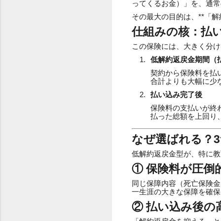
ってくるお金）」を、通常
その最大の目的は、**「
仕組みの核：払
この保険には、大きく分け
低解約返戻金期間（
契約から保険料を払
合計よりも大幅に少
払い込み完了後
保険料の支払いが終
払った総額を上回り
なぜ選ばれる？
低解約返戻金型が、特に教
① 保険料が圧倒
同じ保障内容（死亡保険金
一生涯の大きな保障を確保
② 払い込み後の