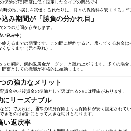
の保険の7割程度に低く設定したタイプの商品です。
解約時の払い戻しを我慢する代わりに、月々の保険料を安くする」*
い込み期間が「勝負の分かれ目」
て2つの期間が存在します。
払い込み中）
い終えるまでの期間です。この間に解約すると、戻ってくるお金は
なくなります（元本割れ）。
わった瞬間、解約返戻金が「グン」と跳ね上がります。多くの場合
、貯蓄としての機能が本格的に始動します。
3つの強力なメリット
育資金や老後資金の準備として選ばれるのには理由があります。
的にリーズナブル
など）であれば、通常の終身保険よりも保険料が安く設定されて
できるのは家計にとって大きな助けとなります。
高い返戻率