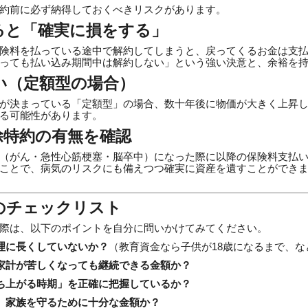
約前に必ず納得しておくべきリスクがあります。
すると「確実に損をする」
険料を払っている途中で解約してしまうと、戻ってくるお金は支払
っても払い込み期間中は解約しない」という強い決意と、余裕を
弱い（定額型の場合）
が決まっている「定額型」の場合、数十年後に物価が大きく上昇
る可能性があります。
免除特約の有無を確認
（がん・急性心筋梗塞・脳卒中）になった際に以降の保険料支払
ことで、病気のリスクにも備えつつ確実に資産を遺すことができ
のチェックリスト
際は、以下のポイントを自分に問いかけてみてください。
理に長くしていないか？
（教育資金なら子供が18歳になるまで、
家計が苦しくなっても継続できる金額か？
ち上がる時期」を正確に把握しているか？
、家族を守るために十分な金額か？