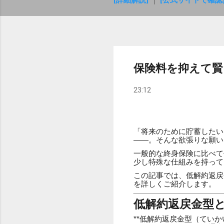
[詳細解説]
｜
[公式サイトで確認
保険料を抑えて賢
23:12
「将来のために貯蓄したい
――。そんな欲張りな願い
一般的な終身保険に比べて
少し特殊な仕組みを持って
この記事では、低解約返戻
を詳しくご紹介します。
低解約返戻金型
**低解約返戻金型（てい