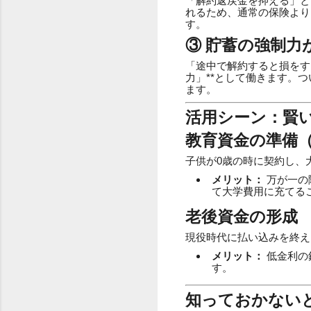
「解約返戻金を抑える」と
れるため、通常の保険より
す。
③ 貯蓄の強制力
「途中で解約すると損をす
力」**として働きます。
ます。
活用シーン：賢
教育資金の準備
子供が0歳の時に契約し、
メリット：
万が一の
て大学費用に充てる
老後資金の形成
現役時代に払い込みを終え
メリット：
低金利の
す。
知っておかない