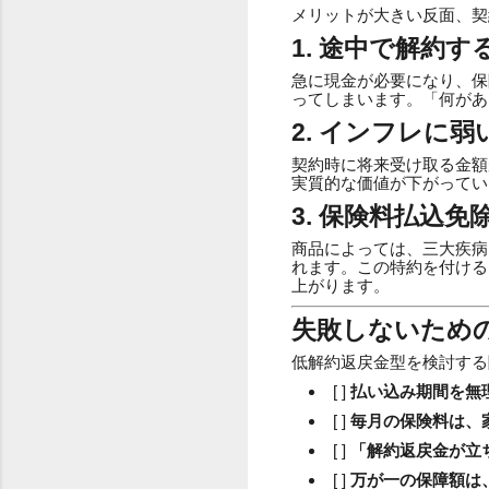
メリットが大きい反面、契
1. 途中で解約
急に現金が必要になり、保
ってしまいます。「何があ
2. インフレに
契約時に将来受け取る金額
実質的な価値が下がってい
3. 保険料払込
商品によっては、三大疾病
れます。この特約を付ける
上がります。
失敗しないため
低解約返戻金型を検討する
[ ]
払い込み期間を無
[ ]
毎月の保険料は、
[ ]
「解約返戻金が立
[ ]
万が一の保障額は