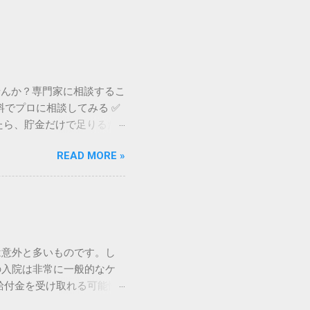
せんか？専門家に相談するこ
料でプロに相談してみる ✅
たら、貯金だけで足りるだ
医療保険が充実している国
READ MORE »
い、入院期間の短縮や通院
、いざというときに十分なサ
た上で、自分にぴったりの
療保険制度を補完する民間
必要とされる理由は、制度
1ヶ月の医療費が自己負担
は意外と多いものです。し
窓口で支払う医療費そのもの
の入院は非常に一般的なケ
。 差額ベッド代： 希望し
給付金を受け取れる可能性
品・衣類のレンタル料： パ
減ってしまったり、手間ばか
「見えない費用」が積み重な