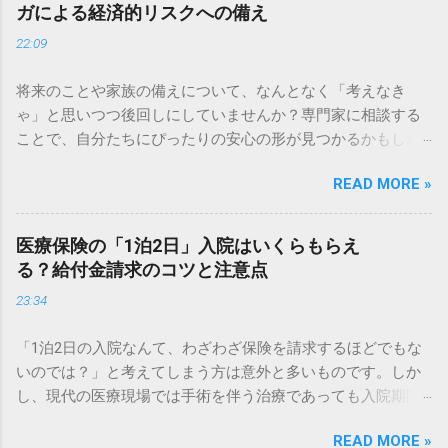
ガによる経済的リスクへの備え
22:09
将来のことや家族の備えについて、なんとなく「考えなき
ゃ」と思いつつ後回しにしていませんか？専門家に相談する
ことで、自分たちにぴったりの安心の形が見つかるかもしれ
ません。 ✅ 今の備えで大丈夫？無料でプロに相談してみる ✅
READ MORE »
将来の不安を解消！専門家による個別アドバイスはこちら
「もし病気で入院することになったら、貯金だけで足りるだ
ろうか……」 健康なときこそ、将来の医療費に対する不安は頭
医療保険の「1泊2日」入院はいくらもらえ
をよぎるものです。日本は公的医療保険が充実している国で
る？給付金請求のコツと注意点
すが、すべての費用がカバーされるわけではありません。 特
23:34
に近年、医療技術の進歩に伴い、入院期間の短縮や通院治療
の増加など、医療を取り巻く環境は劇的に変化しています。
「1泊2日の入院なんて、わざわざ保険を請求するほどでもな
古い保険に入ったままでは、いざというときに十分なサポー
いのでは？」と考えてしまう方は意外と多いものです。しか
トを受けられない可能性もあります。 この記事では、公的制
し、現代の医療現場では手術を伴う治療であっても入院期間
度の仕組みを正しく理解した上で、自分にぴったりの医療保
が短縮化されており、1泊2日の入院は非常に一般的なケース
険・がん保険を構築するための具体的なポイントを分かりや
READ MORE »
となっています。 実は、1泊2日の入院でも、契約内容によっ