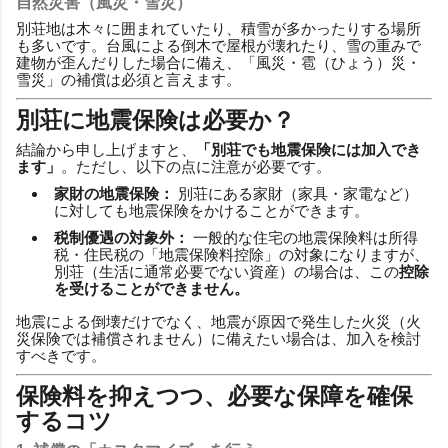
自然災害（風災・雪災）
別荘地は木々に囲まれていたり、積雪が多かったりする場所
も多いです。台風による倒木で屋根が壊れたり、雪の重みで
建物が歪んだりした場合に備え、「風災・雹（ひょう）災・
雪災」の補償は必須と言えます。
別荘に地震保険は必要か？
結論から申し上げますと、
「別荘でも地震保険には加入でき
ます」
。ただし、以下の点に注意が必要です。
家財の地震保険：
別荘にある家財（家具・家電など）
に対しても地震保険をかけることができます。
税制優遇の対象外：
一般的な住宅の地震保険料は所得
税・住民税の「地震保険料控除」の対象になりますが、
別荘（生活に通常必要でない資産）の場合は、この
控除
を受けることができません。
地震による倒壊だけでなく、地震が原因で発生した火災（火
災保険では補償されません）に備えたい場合は、加入を検討
すべきです。
保険料を抑えつつ、必要な保障を確保
するコツ