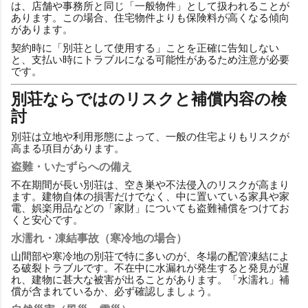
は、店舗や事務所と同じ「一般物件」として扱われることが
あります。この場合、住宅物件よりも保険料が高くなる傾向
があります。
契約時に「別荘として使用する」ことを正確に告知しない
と、支払い時にトラブルになる可能性があるため注意が必要
です。
別荘ならではのリスクと補償内容の検
討
別荘は立地や利用形態によって、一般の住宅よりもリスクが
高まる項目があります。
盗難・いたずらへの備え
不在期間が長い別荘は、空き巣や不法侵入のリスクが高まり
ます。建物自体の損害だけでなく、中に置いている家具や家
電、娯楽用品などの「家財」についても盗難補償をつけてお
くと安心です。
水濡れ・凍結事故（寒冷地の場合）
山間部や寒冷地の別荘で特に多いのが、冬場の配管凍結によ
る破裂トラブルです。不在中に水漏れが発生すると発見が遅
れ、建物に甚大な被害が出ることがあります。「水濡れ」補
償が含まれているか、必ず確認しましょう。