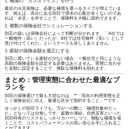
1. 補償の「カスタマイズ」を行う
最近の火災保険は、必要な補償を選べるタイプが増えていま
す。例えば、高台にある別荘で浸水の心配が全くないのであ
れば「水災」を外すことで、保険料を大幅に節約できます。
2. 複数の保険会社でシミュレーションする
別荘の扱いは保険会社によって判断が分かれます。「A社では
一般物件（高い）だったが、B社では住宅物件（安い）として
受け付けてくれた」というケースも珍しくありません。
3. 家財の保険金額を適正にする
別荘に置いている家財が少ない場合、一般住宅と同じような
高額の保険金額を設定する必要はありません。実態に合わせ
た金額に設定することで、無駄な保険料を削れます。
まとめ：管理実態に合わせた最適なプ
ランを
別荘の保険選びで最も大切なのは、**「現在の利用実態を正
しく保険会社に伝え、最適な区分で契約すること」**です。
せっかくの別荘ライフも、万が一の際に「補償対象外だっ
た」となっては台無しです。盗難や凍結、自然災害といった
別荘特有のリスクをしっかりカバーしつつ、無駄な補償を省
くことで、コストパフォーマンスの高い安心を手に入れるこ
とができます。