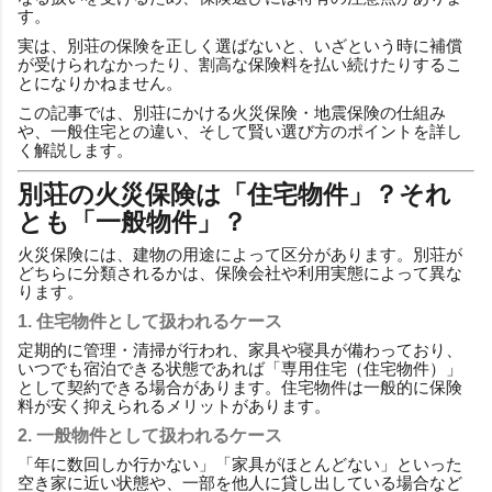
す。
実は、別荘の保険を正しく選ばないと、いざという時に補償
が受けられなかったり、割高な保険料を払い続けたりするこ
とになりかねません。
この記事では、別荘にかける火災保険・地震保険の仕組み
や、一般住宅との違い、そして賢い選び方のポイントを詳し
く解説します。
別荘の火災保険は「住宅物件」？それ
とも「一般物件」？
火災保険には、建物の用途によって区分があります。別荘が
どちらに分類されるかは、保険会社や利用実態によって異な
ります。
1. 住宅物件として扱われるケース
定期的に管理・清掃が行われ、家具や寝具が備わっており、
いつでも宿泊できる状態であれば「専用住宅（住宅物件）」
として契約できる場合があります。住宅物件は一般的に保険
料が安く抑えられるメリットがあります。
2. 一般物件として扱われるケース
「年に数回しか行かない」「家具がほとんどない」といった
空き家に近い状態や、一部を他人に貸し出している場合など