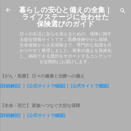
スキップしてメイン コンテンツに移動
暮らしの安心と備えの全集｜
ライフステージに合わせた
保険選びのガイド
日々の生活に安心を添えるための、保険に関す
る総合情報サイトです。医療保険やがん保険、
生命保険から火災保険まで、専門的な知識を分
かりやすく整理しました。将来の備えを具体化
し、納得できる選択をサポートするコンテンツ
を定期的にお届けします。
【がん・医療】 日々の健康と治療への備え
[詳細解説]
｜
[公式サイトで確認]
｜
[公式サイトで確認]
【生命・死亡】 家族へつなぐ大切な保障
[詳細解説]
｜
[公式サイトで確認]