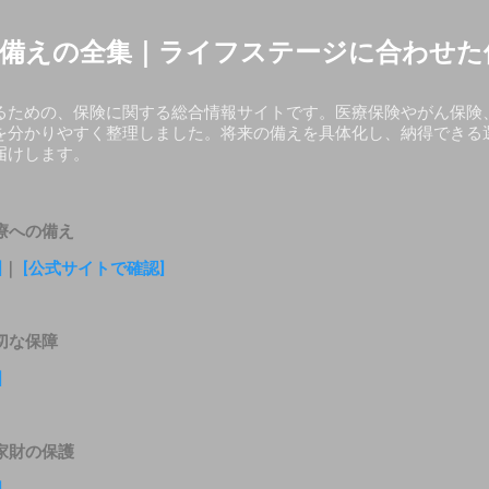
スキップしてメイン コンテンツに移動
備えの全集｜ライフステージに合わせた
るための、保険に関する総合情報サイトです。医療保険やがん保険
を分かりやすく整理しました。将来の備えを具体化し、納得できる
届けします。
療への備え
]
｜
[公式サイトで確認]
切な保障
]
家財の保護