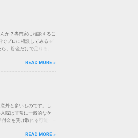
せんか？専門家に相談するこ
料でプロに相談してみる ✅
たら、貯金だけで足りるだ
医療保険が充実している国
READ MORE »
い、入院期間の短縮や通院
、いざというときに十分なサ
た上で、自分にぴったりの
療保険制度を補完する民間
必要とされる理由は、制度
1ヶ月の医療費が自己負担
は意外と多いものです。し
窓口で支払う医療費そのもの
の入院は非常に一般的なケ
。 差額ベッド代： 希望し
給付金を受け取れる可能性
品・衣類のレンタル料： パ
減ってしまったり、手間ばか
「見えない費用」が積み重な
READ MORE »
泊2日」の給付金請求に焦
ち出し」を補うために存在