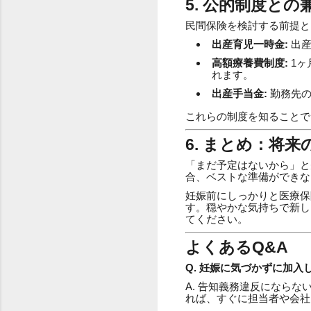
5. 公的制度と
民間保険を検討する前提と
出産育児一時金:
出産
高額療養費制度:
1ヶ
れます。
出産手当金:
勤務先の
これらの制度を知ることで
6. まとめ：将
「まだ予定はないから」と
合、ベストな準備ができな
妊娠前にしっかりと医療保
す。穏やかな気持ちで新し
てください。
よくあるQ&A
Q. 妊娠に気づかずに加
A. 告知義務違反になら
れば、すぐに担当者や会社