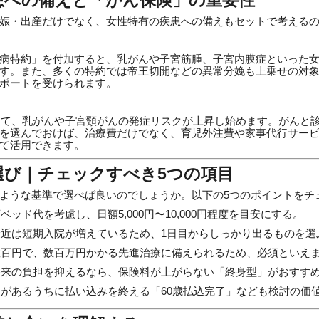
疾患への備えと「がん保険」の重要性
娠・出産だけでなく、女性特有の疾患への備えもセットで考える
病特約」を付加すると、乳がんや子宮筋腫、子宮内膜症といった
す。また、多くの特約では帝王切開などの異常分娩も上乗せの対
ポートを受けられます。
かけて、乳がんや子宮頸がんの発症リスクが上昇し始めます。がんと
を選んでおけば、治療費だけでなく、育児外注費や家事代行サー
て活用できます。
険選び｜チェックすべき5つの項目
ような基準で選べば良いのでしょうか。以下の5つのポイントをチ
ベッド代を考慮し、日額5,000円〜10,000円程度を目安にする。
近は短期入院が増えているため、1日目からしっかり出るものを選
百円で、数百万円かかる先進治療に備えられるため、必須といえ
来の負担を抑えるなら、保険料が上がらない「終身型」がおすす
があるうちに払い込みを終える「60歳払込完了」なども検討の価