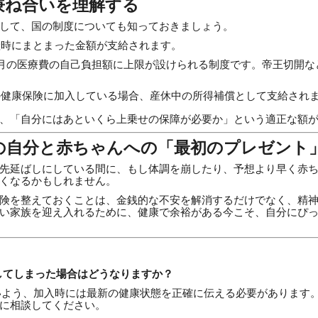
の兼ね合いを理解する
して、国の制度についても知っておきましょう。
時にまとまった金額が支給されます。
月の医療費の自己負担額に上限が設けられる制度です。帝王切開な
健康保険に加入している場合、産休中の所得補償として支給され
、「自分にはあといくら上乗せの保障が必要か」という適正な額
来の自分と赤ちゃんへの「最初のプレゼント
先延ばしにしている間に、もし体調を崩したり、予想より早く赤
くなるかもしれません。
険を整えておくことは、金銭的な不安を解消するだけでなく、精
い家族を迎え入れるために、健康で余裕がある今こそ、自分にぴ
入してしまった場合はどうなりますか？
ないよう、加入時には最新の健康状態を正確に伝える必要があります
に相談してください。