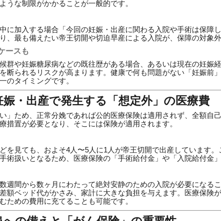
ような制限がかかることが一般的です。
中に加入する場合「今回の妊娠・出産に関わる入院や手術は保障
り、最も備えたい帝王切開や切迫早産による入院が、保障の対象
ケースも
候群や妊娠糖尿病などの既往歴がある場合、あるいは現在の妊娠
を断られるリスクが高まります。健康で何も問題がない「妊娠前
一のタイミングです。
！妊娠・出産で発生する「想定外」の医療費
い」ため、正常分娩であれば公的医療保険は適用されず、全額自
療措置が必要となり、そこには保険が適用されます。
どを見ても、およそ4人〜5人に1人が帝王切開で出産しています。
手術扱いとなるため、医療保険の「手術給付金」や「入院給付金
数週間から数ヶ月にわたって絶対安静のための入院が必要になる
差額ベッド代がかさみ、家計に大きな負担を与えます。医療保険
むための費用に充てることも可能です。