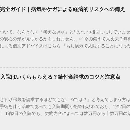
完全ガイド｜病気やケガによる経済的リスクへの備え
ついて、なんとなく「考えなきゃ」と思いつつ後回しにしていま
の安心の形が見つかるかもしれません。 ✅ 今の備えで大丈夫？無
による個別アドバイスはこちら 「もし病気で入院することになっ
こそ、将来の医療費に対する不安は頭をよぎるものです。日本は公的
バーされるわけではありません。 特に近年、医療技術の進歩に伴
り巻く環境は劇的に変化しています。古い保険に入ったままでは
性もあります。 この記事では、公的制度の仕組みを正しく理解し
」入院はいくらもらえる？給付金請求のコツと注意点
するための具体的なポイントを分かりやすく解説します。 公的医
公的医療保険（健康保険）は非常に優秀です。しかし、民間保険が
ます。 高額療養費制度でカバーできない「自己負担費用」の内訳 
わざわざ保険を請求するほどでもないのでは？」と考えてしまう方
分が払い戻される「高額療養費制度」があります。これにより、
手術を伴う治療であっても入院期間が短縮化されており、1泊2日
 しかし、以下の費用は全額自己負担となり、この制度の対象外です
は、1泊2日の入院でも、契約内容によっては数万円から十数万円の
た際の費用 入院中の食事代： 1食あたり数百円の標準負担額 日用
のタイミングや必要書類を間違えると、受け取れるはずのお金が
先進医療の技術料： 公的保険が適用されない特殊な治療 これらの
こともあります。 この記事では、医療保険やがん保険における「1
の出費になることも珍しくありません。民間医療保険は、この「持