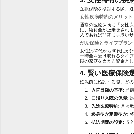
3. 女性特有の
医療保険を検討する際、妊
女性疾病特約のメリット
通常の医療保険に「女性疾
に、給付金が上乗せされま
入であれば非常に手厚いサ
がん保険とライフプラン
女性は30代から40代に
一時金を受け取れるタイプ
期の家庭を支える資金とし
4. 賢い医療保
妊娠前に検討する際、どの
入院日額の基準:
差額
日帰り入院の保障:
最
先進医療特約:
月々数
終身型か定期型か:
将
払込期間の設定:
収入