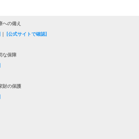
療への備え
]
｜
[公式サイトで確認]
切な保障
]
家財の保護
]