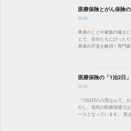
医療保険とがん保険の
22:09
将来のことや家族の備えに
とで、自分たちにぴったり
将来の不安を解消！専門家
ろうか……」 健康なとき
ですが、すべての費用がカ
治療の増加など、医療を取
ポートを受けられない可能
医療保険の「1泊2日
医療保険・がん保険を構築
23:34
医療保険の必要性 日本の
の「外」にある費用にあり
「1泊2日の入院なんて、
限度額を超えた場合、超過
かし、現代の医療現場では
は一定額に抑えられます。
ースとなっています。 実
て個室や少人数部屋に入っ
があります。一方で、請求
ジャマやタオルの利用料 
りかかって損をしたりする
ると、1日の入院で数万円