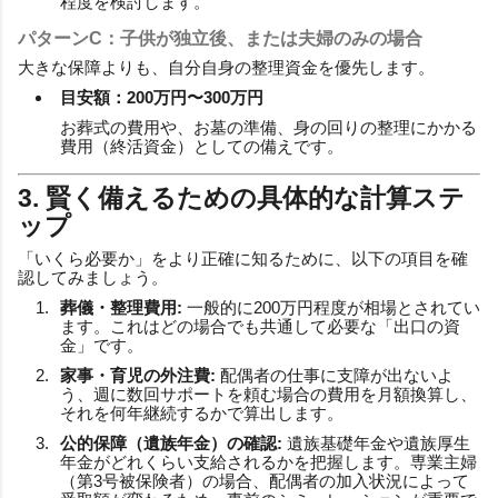
程度を検討します。
パターンC：子供が独立後、または夫婦のみの場合
大きな保障よりも、自分自身の整理資金を優先します。
目安額：200万円〜300万円
お葬式の費用や、お墓の準備、身の回りの整理にかかる
費用（終活資金）としての備えです。
3. 賢く備えるための具体的な計算ステ
ップ
「いくら必要か」をより正確に知るために、以下の項目を確
認してみましょう。
葬儀・整理費用:
一般的に200万円程度が相場とされてい
ます。これはどの場合でも共通して必要な「出口の資
金」です。
家事・育児の外注費:
配偶者の仕事に支障が出ないよ
う、週に数回サポートを頼む場合の費用を月額換算し、
それを何年継続するかで算出します。
公的保障（遺族年金）の確認:
遺族基礎年金や遺族厚生
年金がどれくらい支給されるかを把握します。専業主婦
（第3号被保険者）の場合、配偶者の加入状況によって