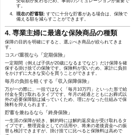
受取額が変わるため、事前のシミュレーションが重要で
す。
現在の貯蓄額:
すでに十分な貯蓄がある場合は、保険で
備える額を減らすことができます。
4. 専業主婦に最適な保険商品の種類
保障の目的を明確にすると、選ぶべき商品が絞られてきま
す。
コスパ重視なら「定期保険」
一定期間（例えば子供が20歳になるまでなど）だけ保障を確
保する掛け捨ての保険です。保険料が安いため、家計に負担
をかけずに大きな安心を買うことができます。
毎月の負担を軽くする「収入保障保険」
万が一の際に、一括ではなく「毎月10万円」といった形で給
付金を受け取れるタイプです。年月の経過とともにお葬式以
外の必要保障額は減っていくため、理にかなった仕組みで保
険料を抑えられます。
貯蓄を兼ねるなら「終身保険」
一生涯の保障が続き、解約時には解約返戻金が受け取れるタ
イプです。整理資金としての活用や、将来の老後資金への振
替も検討できますが、掛け捨てに比べると保険料は高めで