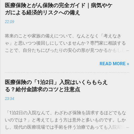
医療保険とがん保険の完全ガイド｜病気やケ
ガによる経済的リスクへの備え
22:09
将来のことや家族の備えについて、なんとなく「考えなき
ゃ」と思いつつ後回しにしていませんか？専門家に相談する
ことで、自分たちにぴったりの安心の形が見つかるかもしれ
ません。 ✅ 今の備えで大丈夫？無料でプロに相談してみる ✅
READ MORE »
将来の不安を解消！専門家による個別アドバイスはこちら
「もし病気で入院することになったら、貯金だけで足りるだ
ろうか……」 健康なときこそ、将来の医療費に対する不安は頭
医療保険の「1泊2日」入院はいくらもらえ
をよぎるものです。日本は公的医療保険が充実している国で
る？給付金請求のコツと注意点
すが、すべての費用がカバーされるわけではありません。 特
23:34
に近年、医療技術の進歩に伴い、入院期間の短縮や通院治療
の増加など、医療を取り巻く環境は劇的に変化しています。
「1泊2日の入院なんて、わざわざ保険を請求するほどでもな
古い保険に入ったままでは、いざというときに十分なサポー
いのでは？」と考えてしまう方は意外と多いものです。しか
トを受けられない可能性もあります。 この記事では、公的制
し、現代の医療現場では手術を伴う治療であっても入院期間
度の仕組みを正しく理解した上で、自分にぴったりの医療保