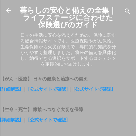
スキップしてメイン コンテンツに移動
暮らしの安心と備えの全集｜
ライフステージに合わせた
保険選びのガイド
日々の生活に安心を添えるための、保険に関す
る総合情報サイトです。医療保険やがん保険、
生命保険から火災保険まで、専門的な知識を分
かりやすく整理しました。将来の備えを具体化
し、納得できる選択をサポートするコンテンツ
を定期的にお届けします。
【がん・医療】 日々の健康と治療への備え
[詳細解説]
｜
[公式サイトで確認]
｜
[公式サイトで確認]
【生命・死亡】 家族へつなぐ大切な保障
[詳細解説]
｜
[公式サイトで確認]