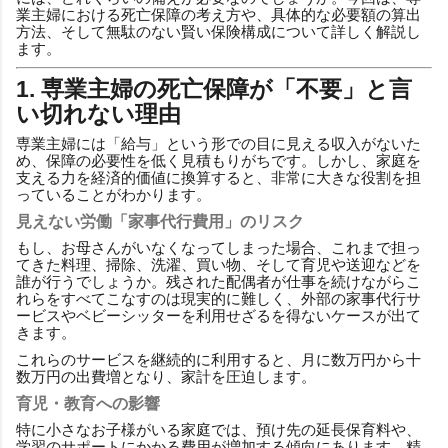
業主婦における死亡保障の考え方や、具体的な必要額の算出
方法、そして無駄のない賢い保険構成について詳しく解説し
ます。
1. 専業主婦の死亡保障が「不要」と言
い切れない理由
専業主婦には「給与」という形での目に見える収入がないた
め、保障の必要性を低く見積もりがちです。しかし、家庭を
支える力を経済的価値に換算すると、非常に大きな役割を担
っていることがわかります。
見えない労働「家事代行費用」のリスク
もし、お母さんがいなくなってしまった場合、これまで担っ
てきた料理、掃除、洗濯、買い物、そして育児や送迎などを
誰が行うでしょうか。残された配偶者が仕事を続けながらこ
れらをすべてこなすのは現実的に難しく、外部の家事代行サ
ービスやベビーシッターを利用せざるを得ないケースが出て
きます。
これらのサービスを継続的に利用すると、月に数万円から十
数万円の出費増となり、家計を圧迫します。
育児・教育への影響
特に小さなお子様がいる家庭では、預け先の延長保育料や、
学習のサポートにかかる費用が増加する傾向にあります。精