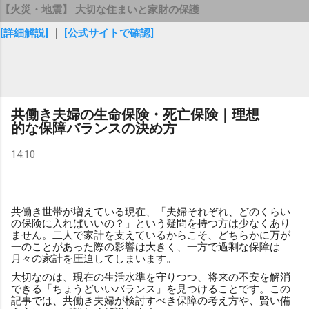
【火災・地震】 大切な住まいと家財の保護
[詳細解説]
｜
[公式サイトで確認]
共働き夫婦の生命保険・死亡保険｜理想
的な保障バランスの決め方
14:10
共働き世帯が増えている現在、「夫婦それぞれ、どのくらい
の保険に入ればいいの？」という疑問を持つ方は少なくあり
ません。二人で家計を支えているからこそ、どちらかに万が
一のことがあった際の影響は大きく、一方で過剰な保障は
月々の家計を圧迫してしまいます。
大切なのは、現在の生活水準を守りつつ、将来の不安を解消
できる「ちょうどいいバランス」を見つけることです。この
記事では、共働き夫婦が検討すべき保障の考え方や、賢い備