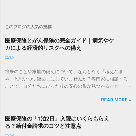
このブログの人気の投稿
医療保険とがん保険の完全ガイド｜病気やケ
ガによる経済的リスクへの備え
22:09
将来のことや家族の備えについて、なんとなく「考えなき
ゃ」と思いつつ後回しにしていませんか？専門家に相談する
ことで、自分たちにぴったりの安心の形が見つかるかもしれ
ません。 ✅ 今の備えで大丈夫？無料でプロに相談してみる ✅
READ MORE »
将来の不安を解消！専門家による個別アドバイスはこちら
「もし病気で入院することになったら、貯金だけで足りるだ
ろうか……」 健康なときこそ、将来の医療費に対する不安は頭
医療保険の「1泊2日」入院はいくらもらえ
をよぎるものです。日本は公的医療保険が充実している国で
る？給付金請求のコツと注意点
すが、すべての費用がカバーされるわけではありません。 特
23:34