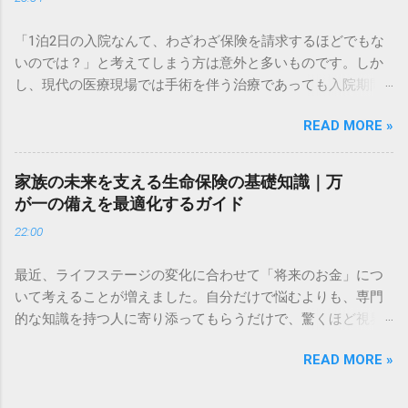
に近年、医療技術の進歩に伴い、入院期間の短縮や通院治療
の増加など、医療を取り巻く環境は劇的に変化しています。
「1泊2日の入院なんて、わざわざ保険を請求するほどでもな
古い保険に入ったままでは、いざというときに十分なサポー
いのでは？」と考えてしまう方は意外と多いものです。しか
トを受けられない可能性もあります。 この記事では、公的制
し、現代の医療現場では手術を伴う治療であっても入院期間
度の仕組みを正しく理解した上で、自分にぴったりの医療保
が短縮化されており、1泊2日の入院は非常に一般的なケース
険・がん保険を構築するための具体的なポイントを分かりや
READ MORE »
となっています。 実は、1泊2日の入院でも、契約内容によっ
すく解説します。 公的医療保険制度を補完する民間医療保険
ては数万円から十数万円の給付金を受け取れる可能性があり
の必要性 日本の公的医療保険（健康保険）は非常に優秀で
ます。一方で、請求のタイミングや必要書類を間違えると、
す。しかし、民間保険が必要とされる理由は、制度の「外」
家族の未来を支える生命保険の基礎知識｜万
受け取れるはずのお金が減ってしまったり、手間ばかりかか
にある費用にあります。 高額療養費制度でカバーできない
が一の備えを最適化するガイド
って損をしたりすることもあります。 この記事では、医療保
「自己負担費用」の内訳 1ヶ月の医療費が自己負担限度額を
22:00
険やがん保険における「1泊2日」の給付金請求に焦点を当
超えた場合、超過分が払い戻される「高額療養費制度」があ
て、請求できる金額の相場、必要書類、そして「診断書」の
ります。これにより、窓口で支払う医療費そのものは一定額
最近、ライフステージの変化に合わせて「将来のお金」につ
費用で赤字にならないための秘策をプロの視点から徹底解説
に抑えられます。 しかし、以下の費用は全額自己負担とな
いて考えることが増えました。自分だけで悩むよりも、専門
します。 1. 1泊2日の入院で受け取れる給付金の計算方法 ま
り、この制度の対象外です。 差額ベッド代： 希望して個室や
的な知識を持つ人に寄り添ってもらうだけで、驚くほど視界
ず、1泊2日の入院をした場合に、自分の保険からいくら支払
少人数部屋に入った際の費用 入院中の食事代： 1食あたり数
がクリアになるものです。まずは現状を知ることから始めて
われるのかを正確に把握しましょう。 入院日数の数え方 保険
百円の標準負担額 日用品・衣類のレンタル料： パジャマやタ
READ MORE »
みませんか。 ✅ [今の自分に最適な備えを無料で相談してみ
の世界では、入院日数は「1泊2日」であれば**「2日間」**と
オルの利用料 先進医療の技術料： 公的保険が適用されない特
る] 「自分に万が一のことがあったら、家族はどうなるんだろ
カウントするのが一般的です。 入院給付金： 「日額 × 入院日
殊な治療 これらの「見えない費用」が積み重なると、1日の
う…」 そんな漠然とした不安を抱えながらも、生命保険の仕