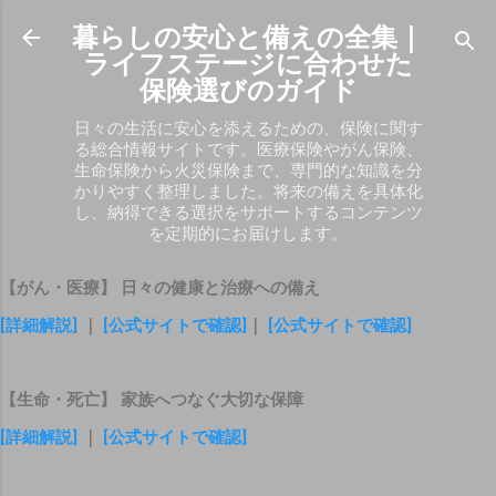
スキップしてメイン コンテンツに移動
暮らしの安心と備えの全集｜
ライフステージに合わせた
保険選びのガイド
日々の生活に安心を添えるための、保険に関す
る総合情報サイトです。医療保険やがん保険、
生命保険から火災保険まで、専門的な知識を分
かりやすく整理しました。将来の備えを具体化
し、納得できる選択をサポートするコンテンツ
を定期的にお届けします。
【がん・医療】 日々の健康と治療への備え
[詳細解説]
｜
[公式サイトで確認]
｜
[公式サイトで確認]
【生命・死亡】 家族へつなぐ大切な保障
[詳細解説]
｜
[公式サイトで確認]