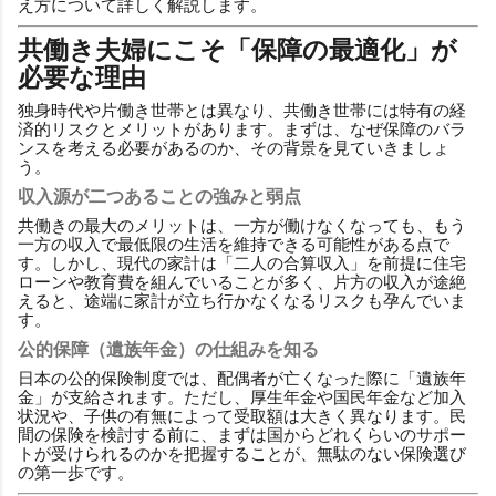
え方について詳しく解説します。
共働き夫婦にこそ「保障の最適化」が
必要な理由
独身時代や片働き世帯とは異なり、共働き世帯には特有の経
済的リスクとメリットがあります。まずは、なぜ保障のバラ
ンスを考える必要があるのか、その背景を見ていきましょ
う。
収入源が二つあることの強みと弱点
共働きの最大のメリットは、一方が働けなくなっても、もう
一方の収入で最低限の生活を維持できる可能性がある点で
す。しかし、現代の家計は「二人の合算収入」を前提に住宅
ローンや教育費を組んでいることが多く、片方の収入が途絶
えると、途端に家計が立ち行かなくなるリスクも孕んでいま
す。
公的保障（遺族年金）の仕組みを知る
日本の公的保険制度では、配偶者が亡くなった際に「遺族年
金」が支給されます。ただし、厚生年金や国民年金など加入
状況や、子供の有無によって受取額は大きく異なります。民
間の保険を検討する前に、まずは国からどれくらいのサポー
トが受けられるのかを把握することが、無駄のない保険選び
の第一歩です。