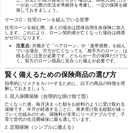
一があった際の生活水準維持を考慮し、一定の保障を確
保しておきましょう。
ケースC：住宅ローンを組んでいる世帯
住宅ローンを組む際、多くの場合は団体信用生命保険に加入
します。これにより、ローン契約者が亡くなった場合は残債
がゼロになります。
注意点:
共働きで「ペアローン」や「連帯債務」を組ん
でいる場合、片方が亡くなっても「相手方のローン」は
残る点に注意が必要です。どちらか一方の保障だけでな
く、双方のローン残高に見合った備えが必要です。
賢く備えるための保険商品の選び方
効率的にリスクをカバーするために、以下の商品の特徴を理
解しておきましょう。
1. 収入保障保険（合理的な掛け捨て型）
亡くなった後、毎月決まった額をお給料のように受け取れる
保険です。年月が経過するごとに、将来受け取る総額が減っ
ていく仕組みのため、保険料が非常にリーズナブルです。子
育て世代の生活費確保に最も適しています。
2. 定期保険（シンプルに備える）