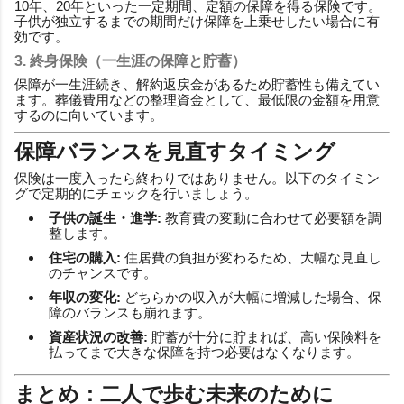
10年、20年といった一定期間、定額の保障を得る保険です。
子供が独立するまでの期間だけ保障を上乗せしたい場合に有
効です。
3. 終身保険（一生涯の保障と貯蓄）
保障が一生涯続き、解約返戻金があるため貯蓄性も備えてい
ます。葬儀費用などの整理資金として、最低限の金額を用意
するのに向いています。
保障バランスを見直すタイミング
保険は一度入ったら終わりではありません。以下のタイミン
グで定期的にチェックを行いましょう。
子供の誕生・進学:
教育費の変動に合わせて必要額を調
整します。
住宅の購入:
住居費の負担が変わるため、大幅な見直し
のチャンスです。
年収の変化:
どちらかの収入が大幅に増減した場合、保
障のバランスも崩れます。
資産状況の改善:
貯蓄が十分に貯まれば、高い保険料を
払ってまで大きな保障を持つ必要はなくなります。
まとめ：二人で歩む未来のために